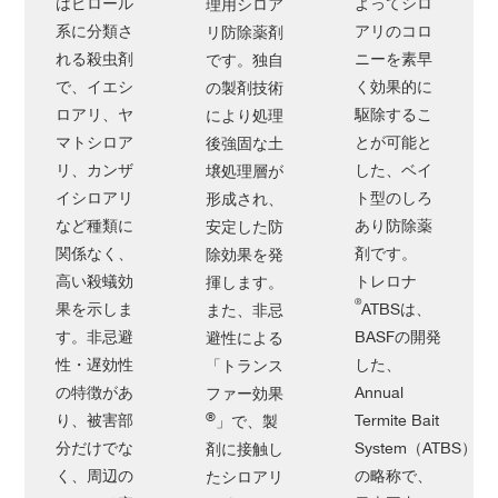
はピロール
よってシロ
理用シロア
系に分類さ
アリのコロ
リ防除薬剤
れる殺虫剤
ニーを素早
です。独自
で、イエシ
く効果的に
の製剤技術
ロアリ、ヤ
駆除するこ
により処理
マトシロア
とが可能と
後強固な土
リ、カンザ
した、ベイ
壌処理層が
イシロアリ
ト型のしろ
形成され、
など種類に
あり防除薬
安定した防
関係なく、
剤です。
除効果を発
高い殺蟻効
トレロナ
揮します。
®
果を示しま
ATBSは、
また、非忌
す。非忌避
BASFの開発
避性による
性・遅効性
した、
「トランス
の特徴があ
Annual
ファー効果
®
り、被害部
Termite Bait
」で、製
分だけでな
System（ATBS）
剤に接触し
く、周辺の
の略称で、
たシロアリ