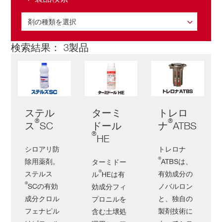
剤の種類を選択
剤の種類を選択
検索結果： 3製品
シロアリ防除剤（ベイト剤）
シロアリ防除剤（液剤）
ステル
ターミ
トレロ
®
®
ス
SC
ドール
ナ
ATBS
®
HE
シロアリ防
トレロナ
®
除用薬剤。
ATBSは、
ターミドー
®
ステルス
有効成分の
ル
HEは有
®
SCの有効
ノバルロン
効成分フィ
成分クロル
と、独自の
プロニルを
フェナピル
製剤技術に
含む土壌処