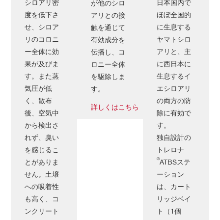
シロアリ密
日本国内で
が他のシロ
度を低下さ
ほぼ全国的
アリとの接
せ、シロア
に生息する
触を通じて
リのコロニ
ヤマトシロ
有効成分を
ー全体に効
アリと、主
伝播し、コ
果が及びま
に西日本に
ロニー全体
す。また蒸
生息するイ
を駆除しま
気圧が低
エシロアリ
す。
く、散布
の両方の防
詳しくはこちら
後、空気中
除に有効で
から検出さ
す。
れず、臭い
独自設計の
を感じるこ
トレロナ
®
とがありま
ATBSステ
せん。土壌
ーション
への吸着性
は、カート
も高く、コ
リッジベイ
ンクリート
ト（1個