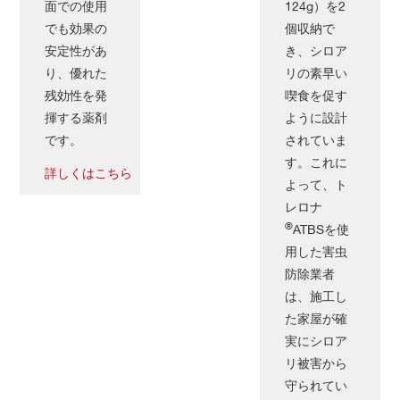
面での使用
124g）を2
でも効果の
個収納で
安定性があ
き、シロア
り、優れた
リの素早い
残効性を発
喫食を促す
揮する薬剤
ように設計
です。
されていま
す。これに
詳しくはこちら
よって、ト
レロナ
®
ATBSを使
用した害虫
防除業者
は、施工し
た家屋が確
実にシロア
リ被害から
守られてい