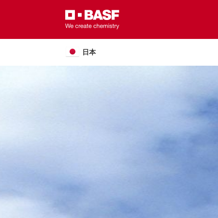
Skip
to
main
content
日本