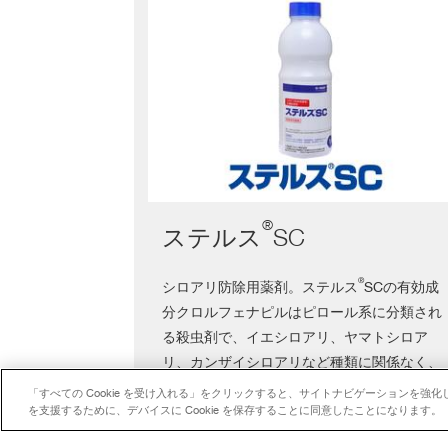
シロアリ防除剤（液剤
®
ステルス
SC
®
シロアリ防除用薬剤。ステルス
SCの有効成
分クロルフェナピルはピロール系に分類され
る殺虫剤で、イエシロアリ、ヤマトシロア
リ、カンザイシロアリなど種類に関係なく、
高い殺蟻効果を示します。非忌避性・遅効性
「すべての Cookie を受け入れる」をクリックすると、サイトナビゲーションを
の特徴があり、被害部分だけでなく、周辺の
を支援するために、デバイスに Cookie を保存することに同意したことになります。
シロアリ密度を低下させ、シロアリのコロニ