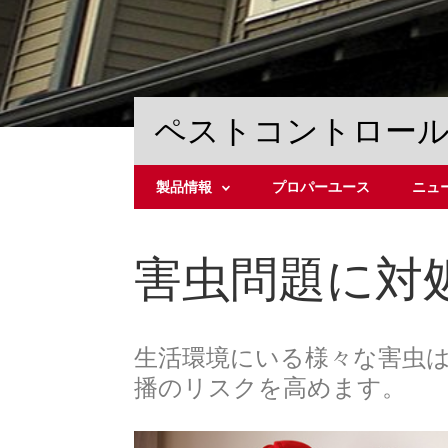
ペストコントロー
製品情報
プロパーユース
ニュ
シ
ニ
ロ
ュ
ア
ー
害虫問題に対
リ
ス
防
リ
除
リ
剤
ー
（液
ス
剤）
生活環境にいる様々な害虫
播のリスクを高めます。
シ
ロ
ア
リ
防