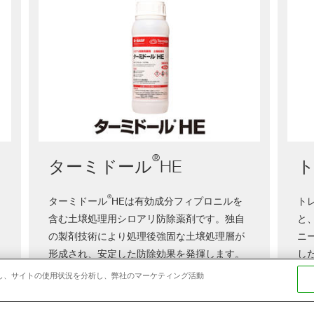
）
®
ターミドール
HE
®
ターミドール
HEは有効成分フィプロニルを
ト
含む土壌処理用シロアリ防除薬剤です。独自
と
の製剤技術により処理後強固な土壌処理層が
ニ
形成され、安定した防除効果を発揮します。
し
また、非忌避性による「トランスファー効果
ト
強化し、サイトの使用状況を分析し、弊社のマーケティング活動
®
」で、製剤に接触したシロアリが他のシロ
Ann
アリとの接触を通じて有効成分を伝播し、コ
で