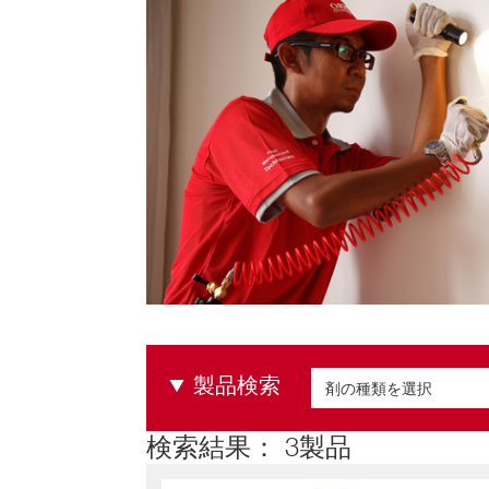
除
剤
（ベ
イ
ト
剤）
製品検索
剤の種類を選択
剤の種類を選択
検索結果： 3製品
シロアリ防除剤（ベイ