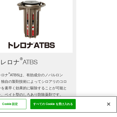
®
トレロナ
ATBS
®
レロナ
ATBSは、有効成分のノバルロン
、独自の製剤技術によってシロアリのコロ
ーを素早く効果的に駆除することが可能と
た、ベイト型のしろあり防除薬剤です。
®
レロナ
ATBSは、BASFの開発した、
Cookie 設定
すべての Cookie を受け入れる
ual Termite Bait System（ATBS）の略称
、日本国内でほぼ全国的に生息するヤマト